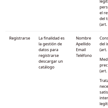
legí
pers
el r
del 
(art
Registrarse
La finalidad es
Nombre
Cons
la gestión de
Apellido
del 
datos para
Email
(art
registrarse
Teléfono
Med
descargar un
prec
catálogo
(art
Trat
nece
sati
inte
legí