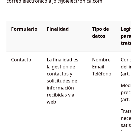
correo electrónico a jol@jolelectronica.com
Formulario
Finalidad
Tipo de
Leg
datos
para
tra
Contacto
La finalidad es
Nombre
Cons
la gestión de
Email
del 
contactos y
Teléfono
(art
solicitudes de
Med
información
prec
recibidas vía
(art
web
Trat
nece
sati