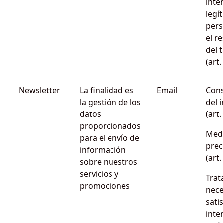
inte
legí
pers
el r
del 
(art
Newsletter
La finalidad es
Email
Cons
la gestión de los
del 
datos
(art
proporcionados
Med
para el envío de
prec
información
(art
sobre nuestros
servicios y
Trat
promociones
nece
sati
inte